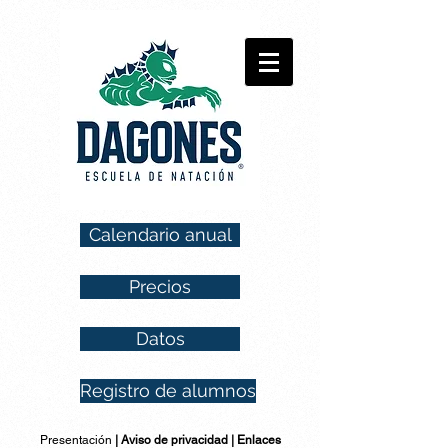
Calendario anual
Precios
Datos
Registro de alumnos
Presentación
|
Aviso de privacidad
|
Enlaces